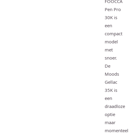
FOOCCA
Pen Pro
30K is
een
compact
model
met
snoer.
De
Moods
Gellac
35K is
een
draadloze
optie
maar
momenteel