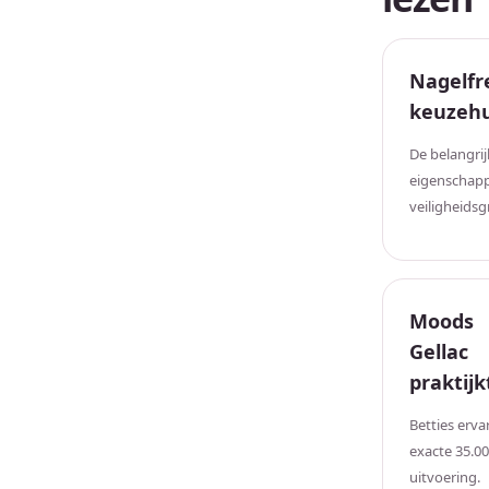
Nagelfr
keuzeh
De belangrij
eigenschap
veiligheidsg
Moods
Gellac
praktijk
Betties erva
exacte 35.0
uitvoering.