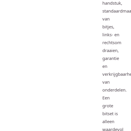
handstuk,
standaardmaa
van
bitjes,
links- en
rechtsom
draaien,
garantie
en
verkrijgbaarh
van
onderdelen.
Een
grote
bitset is
alleen
waardevol