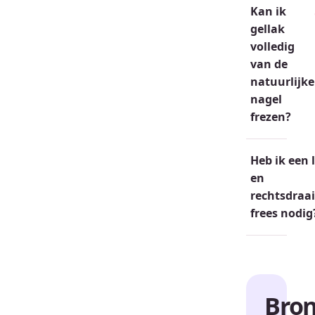
Kan ik
gellak
volledig
van de
natuurlijke
nagel
frezen?
Heb ik een 
en
rechtsdraa
frees nodig
Bro