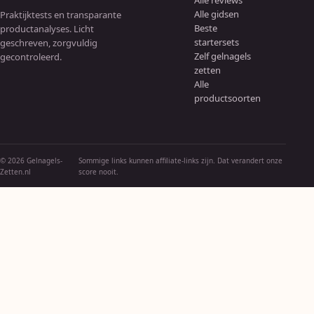
Alle reviews
Alle gidsen
Praktijktests en transparante
Beste
productanalyses. Licht
startersets
geschreven, zorgvuldig
Zelf gelnagels
gecontroleerd.
zetten
Alle
productsoorten
© 2026 Gelnagels-
Sommige links kunnen affiliate-links zijn. Dat verandert onze
Zetten.nl
score nooit.