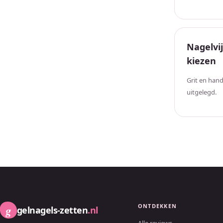
Nagelvij
kiezen
Grit en hand
uitgelegd.
ONTDEKKEN
g
gelnagels-zetten
.nl